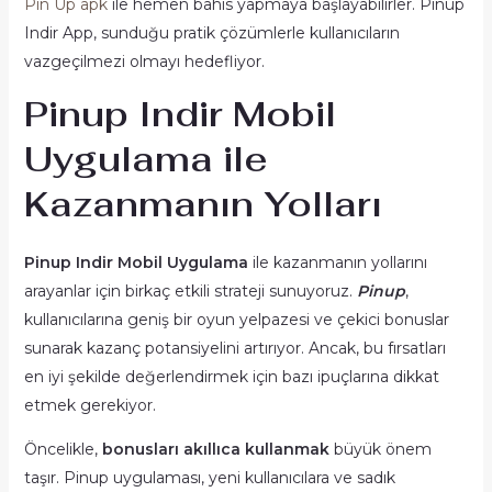
Pin Up apk
ile hemen bahis yapmaya başlayabilirler. Pinup
Indir App, sunduğu pratik çözümlerle kullanıcıların
vazgeçilmezi olmayı hedefliyor.
Pinup Indir Mobil
Uygulama ile
Kazanmanın Yolları
Pinup Indir Mobil Uygulama
ile kazanmanın yollarını
arayanlar için birkaç etkili strateji sunuyoruz.
Pinup
,
kullanıcılarına geniş bir oyun yelpazesi ve çekici bonuslar
sunarak kazanç potansiyelini artırıyor. Ancak, bu fırsatları
en iyi şekilde değerlendirmek için bazı ipuçlarına dikkat
etmek gerekiyor.
Öncelikle,
bonusları akıllıca kullanmak
büyük önem
taşır. Pinup uygulaması, yeni kullanıcılara ve sadık