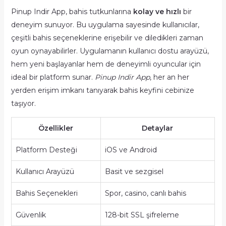
Pinup Indir App, bahis tutkunlarına
kolay ve hızlı
bir
deneyim sunuyor. Bu uygulama sayesinde kullanıcılar,
çeşitli bahis seçeneklerine erişebilir ve diledikleri zaman
oyun oynayabilirler. Uygulamanın kullanıcı dostu arayüzü,
hem yeni başlayanlar hem de deneyimli oyuncular için
ideal bir platform sunar.
Pinup Indir App
, her an her
yerden erişim imkanı tanıyarak bahis keyfini cebinize
taşıyor.
Özellikler
Detaylar
Platform Desteği
iOS ve Android
Kullanıcı Arayüzü
Basit ve sezgisel
Bahis Seçenekleri
Spor, casino, canlı bahis
Güvenlik
128-bit SSL şifreleme