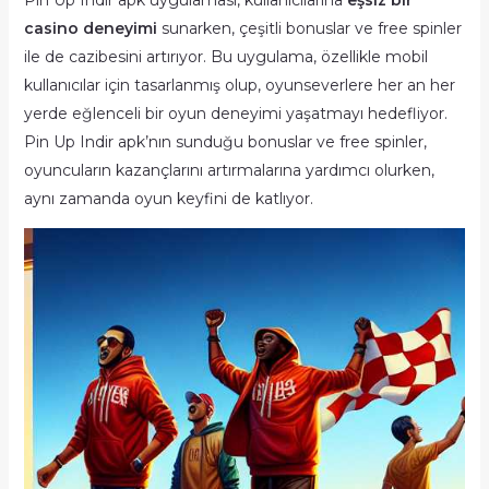
Pin Up Indir apk uygulaması, kullanıcılarına
eşsiz bir
casino deneyimi
sunarken, çeşitli bonuslar ve free spinler
ile de cazibesini artırıyor. Bu uygulama, özellikle mobil
kullanıcılar için tasarlanmış olup, oyunseverlere her an her
yerde eğlenceli bir oyun deneyimi yaşatmayı hedefliyor.
Pin Up Indir apk’nın sunduğu bonuslar ve free spinler,
oyuncuların kazançlarını artırmalarına yardımcı olurken,
aynı zamanda oyun keyfini de katlıyor.