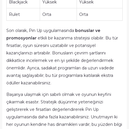
Blackjack
Yüksek
Yüksek
Rulet
Orta
Orta
Son olarak, Pin Up uygulamasında
bonuslar ve
promosyonlar
etkili bir kazanma stratejisi olabilir. Bu tür
fırsatlar, oyun süresini uzatabilir ve potansiyel
kazançlarınızı artırabilir. Bonusların çevrim şartlarını
dikkatlice incelemek ve en iyi şekilde değerlendirmek
önemlidir. Ayrıca, sadakat programları da uzun vadede
avantaj sağlayabilir; bu tür programlara katılarak ekstra
ödüller kazanabilirsiniz.
Başarıya ulaşmak için sabırlı olmak ve oyunun keyfini
çıkarmak esastır. Stratejik düşünme yeteneğinizi
geliştirerek ve fırsatları değerlendirerek Pin Up
uygulamasında daha fazla kazanabilirsiniz. Unutmayın ki
her oyunun kendine has dinamikleri vardır; bu yüzden bilgi