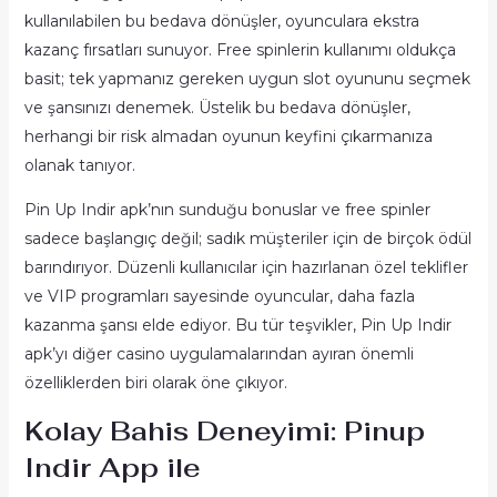
kullanılabilen bu bedava dönüşler, oyunculara ekstra
kazanç fırsatları sunuyor. Free spinlerin kullanımı oldukça
basit; tek yapmanız gereken uygun slot oyununu seçmek
ve şansınızı denemek. Üstelik bu bedava dönüşler,
herhangi bir risk almadan oyunun keyfini çıkarmanıza
olanak tanıyor.
Pin Up Indir apk’nın sunduğu bonuslar ve free spinler
sadece başlangıç değil; sadık müşteriler için de birçok ödül
barındırıyor. Düzenli kullanıcılar için hazırlanan özel teklifler
ve VIP programları sayesinde oyuncular, daha fazla
kazanma şansı elde ediyor. Bu tür teşvikler, Pin Up Indir
apk’yı diğer casino uygulamalarından ayıran önemli
özelliklerden biri olarak öne çıkıyor.
Kolay Bahis Deneyimi: Pinup
Indir App ile