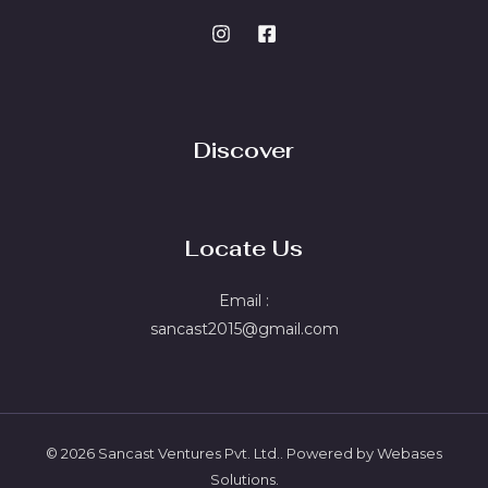
Discover
Locate Us
Email :
sancast2015@gmail.com
© 2026 Sancast Ventures Pvt. Ltd.. Powered by Webases
Solutions.