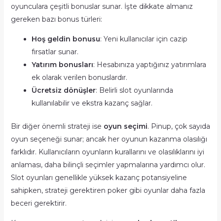
oyunculara çeşitli bonuslar sunar. İşte dikkate almanız
gereken bazı bonus türleri:
Hoş geldin bonusu
: Yeni kullanıcılar için cazip
fırsatlar sunar.
Yatırım bonusları
: Hesabınıza yaptığınız yatırımlara
ek olarak verilen bonuslardır.
Ücretsiz dönüşler
: Belirli slot oyunlarında
kullanılabilir ve ekstra kazanç sağlar.
Bir diğer önemli strateji ise
oyun seçimi
. Pinup, çok sayıda
oyun seçeneği sunar; ancak her oyunun kazanma olasılığı
farklıdır. Kullanıcıların oyunların kurallarını ve olasılıklarını iyi
anlaması, daha bilinçli seçimler yapmalarına yardımcı olur.
Slot oyunları genellikle yüksek kazanç potansiyeline
sahipken, strateji gerektiren poker gibi oyunlar daha fazla
beceri gerektirir.