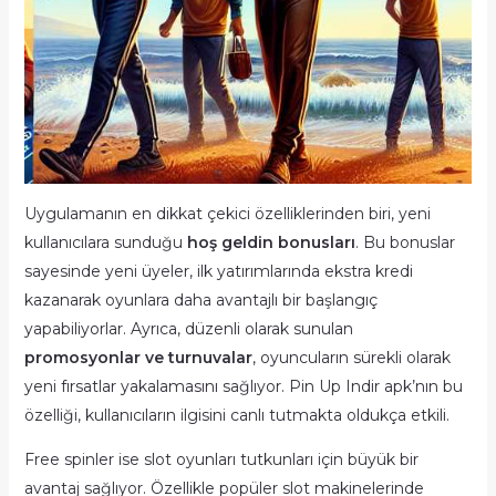
Uygulamanın en dikkat çekici özelliklerinden biri, yeni
kullanıcılara sunduğu
hoş geldin bonusları
. Bu bonuslar
sayesinde yeni üyeler, ilk yatırımlarında ekstra kredi
kazanarak oyunlara daha avantajlı bir başlangıç
yapabiliyorlar. Ayrıca, düzenli olarak sunulan
promosyonlar ve turnuvalar
, oyuncuların sürekli olarak
yeni fırsatlar yakalamasını sağlıyor. Pin Up Indir apk’nın bu
özelliği, kullanıcıların ilgisini canlı tutmakta oldukça etkili.
Free spinler ise slot oyunları tutkunları için büyük bir
avantaj sağlıyor. Özellikle popüler slot makinelerinde