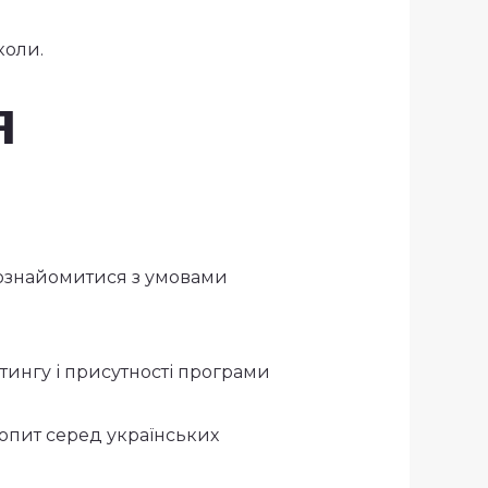
коли.
я
 ознайомитися з умовами
тингу і присутності програми
 попит серед українських