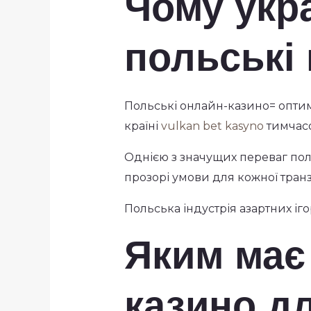
Чому укр
польські
Польські онлайн-казино= оптим
країні
vulkan bet kasyno
тимчасо
Однією з значущих переваг поль
прозорі умови для кожної транза
Польська індустрія азартних іго
Яким має
казино дл