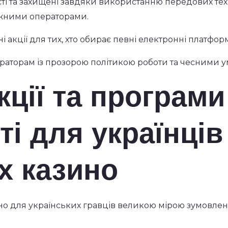
ості та захищені завдяки використанню передових те
іжними операторами.
 акції для тих, хто обирає певні електронні платфор
раторам із прозорою політикою роботи та чесними 
кції та програми
і для українців
х казино
но для українських гравців великою мірою зумовл