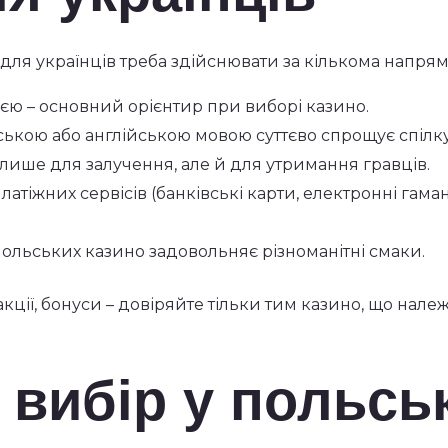
для українців треба здійснювати за кількома напря
ією – основний орієнтир при виборі казино.
ькою або англійською мовою суттєво спрощує спілку
е лише для залучення, але й для утримання гравців.
атіжних сервісів (банківські карти, електронні гаманц
ольських казино задовольняє різноманітні смаки.
кції, бонуси – довіряйте тільки тим казино, що нале
 вибір у польсь