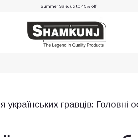
Summer Sale. up to 40% off.
я українських гравців: Головні 