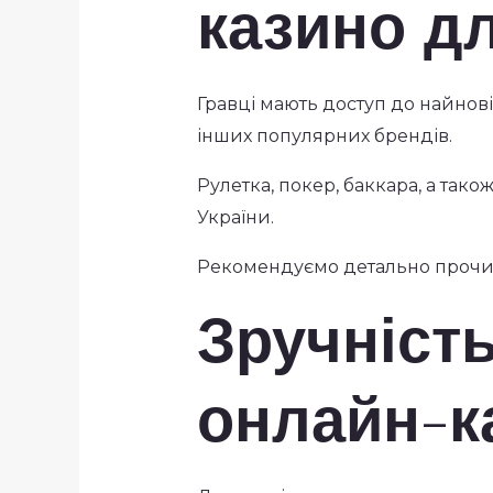
казино дл
Гравці мають доступ до найновіш
інших популярних брендів.
Рулетка, покер, баккара, а так
України.
Рекомендуємо детально прочита
Зручність
онлайн-к