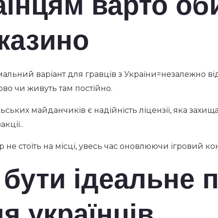
аїнцям варто об
 казино
альний варіант для гравців з України=незалежно від
во чи живуть там постійно.
ських майданчиків є надійність ліцензії, яка захища
кції..
р не стоїть на місці, увесь час оновлюючи ігровий ко
 бути ідеальне 
я українців