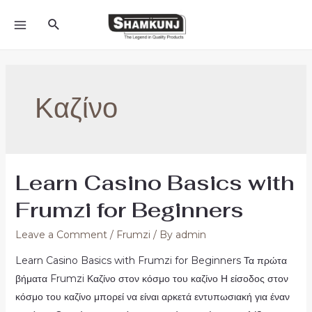
Skip
Search
to
MAIN
content
MENU
Καζίνο
Learn Casino Basics with
Frumzi for Beginners
Leave a Comment
/
Frumzi
/ By
admin
Learn Casino Basics with Frumzi for Beginners Τα πρώτα
βήματα Frumzi Καζίνο στον κόσμο του καζίνο Η είσοδος στον
κόσμο του καζίνο μπορεί να είναι αρκετά εντυπωσιακή για έναν