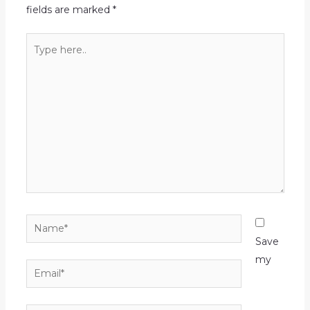
fields are marked
*
Type
here..
Name*
Save
my
Email*