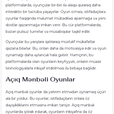
platformalarda, oyunçular bir-biri ilə əlaqə quraraq daha
interaktiv bir təcrübə yaşayırlar. Oyun icması, istifadəçilərə
oyunlar haqqında məlumat mübadiləsi aparmağa və yeni
dostlar qazanmağa imkan verir. Bu cür platformalarda,
bəzən pulsuz turnirlər və müsabiqələr təşkil edilir.
Oyunçular bu yarışlara qatılaraq müxtəlif mükafatlar
qazana bilərlər. Bu, onları daha da motivasiya edir və oyun
oynamağı daha əyləncəli hala gətirir. Həmçinin, bu
platformalarda olan oyunların keyfiyyəti, onların müasir
texnologiyalarla inkişaf etdirilməsi ilə birbaşa bağlıdır.
Açıq Mənbəli Oyunlar
Açıq mənbəli oyunlar da yatırım etmədən oynamaq üçün
əla bir yoldur. Bu oyunlar, istifadəçilərin onlara öz
dəyişikliklərini etməsinə imkan tanıyır. Açıq mənbəli
oyunlarda iştirak edərək, oyunların inkişafına da öz