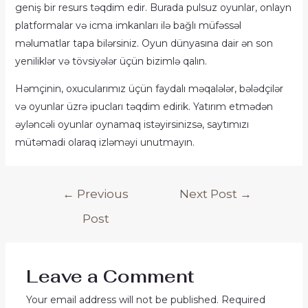
geniş bir resurs təqdim edir. Burada pulsuz oyunlar, onlayn
platformalar və icma imkanları ilə bağlı müfəssəl
məlumatlar tapa bilərsiniz. Oyun dünyasına dair ən son
yeniliklər və tövsiyələr üçün bizimlə qalın.
Həmçinin, oxucularımız üçün faydalı məqalələr, bələdçilər
və oyunlar üzrə ipucları təqdim edirik. Yatırım etmədən
əyləncəli oyunlar oynamaq istəyirsinizsə, saytımızı
mütəmadi olaraq izləməyi unutmayın.
Post
←
Previous
Next Post
→
navigation
Post
Leave a Comment
Your email address will not be published.
Required