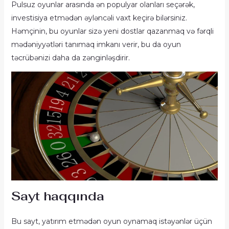
Pulsuz oyunlar arasında ən populyar olanları seçərək,
investisiya etmədən əyləncəli vaxt keçirə bilərsiniz.
Həmçinin, bu oyunlar sizə yeni dostlar qazanmaq və fərqli
mədəniyyətləri tanımaq imkanı verir, bu da oyun
təcrübənizi daha da zənginləşdirir.
Sayt haqqında
Bu sayt, yatırım etmədən oyun oynamaq istəyənlər üçün