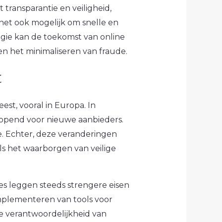
transparantie en veiligheid,
het ook mogelijk om snelle en
logie kan de toekomst van online
n het minimaliseren van fraude.
t
st, vooral in Europa. In
opend voor nieuwe aanbieders.
e. Echter, deze veranderingen
ls het waarborgen van veilige
es leggen steeds strengere eisen
mplementeren van tools voor
e verantwoordelijkheid van