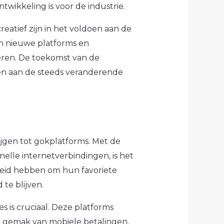
twikkeling is voor de industrie.
atief zijn in het voldoen aan de
van nieuwe platforms en
eren. De toekomst van de
sen aan de steeds veranderende
jgen tot gokplatforms. Met de
elle internetverbindingen, is het
jheid hebben om hun favoriete
te blijven.
s is cruciaal. Deze platforms
et gemak van mobiele betalingen,