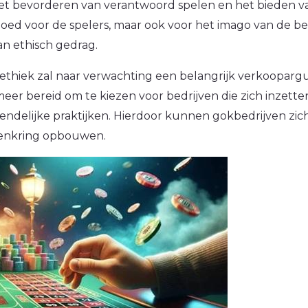
het bevorderen van verantwoord spelen en het bieden v
goed voor de spelers, maar ook voor het imago van de be
 ethisch gedrag.
thiek zal naar verwachting een belangrijk verkooparg
meer bereid om te kiezen voor bedrijven die zich inzetten
iendelijke praktijken. Hierdoor kunnen gokbedrijven zi
tenkring opbouwen.