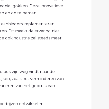
n mobiel gokken. Deze innovatieve
ten en op te nemen.
l aanbieders implementeren
n. Dit maakt de ervaring niet
 de gokindustrie zal steeds meer
d ook zijn weg vindt naar de
ijken, zoals het verminderen van
ariëren van het gebruik van
kbedrijven ontwikkelen