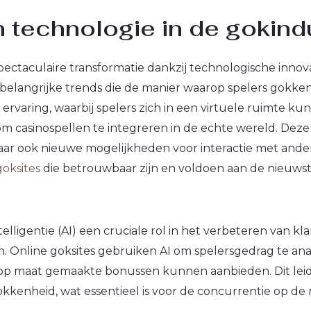
technologie in de gokind
ctaculaire transformatie dankzij technologische innovati
 belangrijke trends die de manier waarop spelers gokken
rvaring, waarbij spelers zich in een virtuele ruimte ku
m casinospellen te integreren in de echte wereld. Deze 
ar ook nieuwe mogelijkheden voor interactie met andere
goksites
die betrouwbaar zijn en voldoen aan de nieuws
lligentie (AI) een cruciale rol in het verbeteren van kl
n. Online goksites gebruiken AI om spelersgedrag te an
p maat gemaakte bonussen kunnen aanbieden. Dit leid
kenheid, wat essentieel is voor de concurrentie op de 