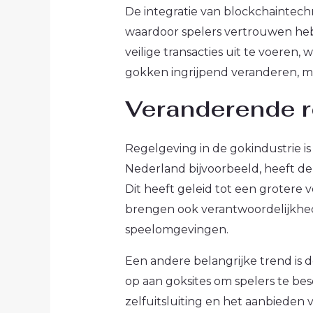
De integratie van blockchaintechn
waardoor spelers vertrouwen hebb
veilige transacties uit te voeren
gokken ingrijpend veranderen, me
Veranderende r
Regelgeving in de gokindustrie i
Nederland bijvoorbeeld, heeft 
Dit heeft geleid tot een grotere
brengen ook verantwoordelijkhede
speelomgevingen.
Een andere belangrijke trend is 
op aan goksites om spelers te b
zelfuitsluiting en het aanbieden