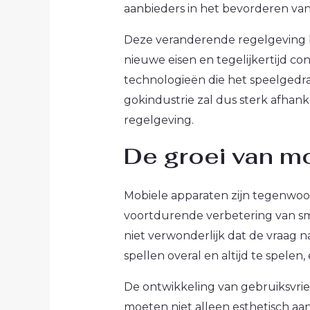
aanbieders in het bevorderen van 
Deze veranderende regelgeving bi
nieuwe eisen en tegelijkertijd co
technologieën die het speelgedr
gokindustrie zal dus sterk afhan
regelgeving.
De groei van m
Mobiele apparaten zijn tegenwoo
voortdurende verbetering van sma
niet verwonderlijk dat de vraag n
spellen overal en altijd te spele
De ontwikkeling van gebruiksvrien
moeten niet alleen esthetisch aan