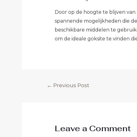
Door op de hoogte te blijven van
spannende mogelijkheden die de 
beschikbare middelen te gebruik
om de ideale goksite te vinden di
Post
←
Previous Post
navigation
Leave a Comment