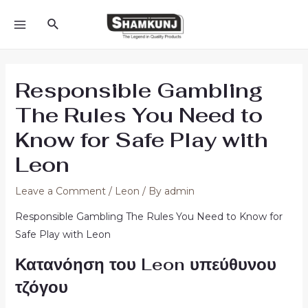
Skip
Search
to
MAIN
content
MENU
Responsible Gambling
The Rules You Need to
Know for Safe Play with
Leon
Leave a Comment
/
Leon
/ By
admin
Responsible Gambling The Rules You Need to Know for
Safe Play with Leon
Κατανόηση του Leon υπεύθυνου
τζόγου