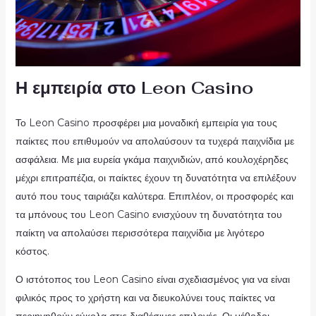
Η εμπειρία στο Leon Casino
Το Leon Casino προσφέρει μια μοναδική εμπειρία για τους
παίκτες που επιθυμούν να απολαύσουν τα τυχερά παιχνίδια με
ασφάλεια. Με μια ευρεία γκάμα παιχνιδιών, από κουλοχέρηδες
μέχρι επιτραπέζια, οι παίκτες έχουν τη δυνατότητα να επιλέξουν
αυτό που τους ταιριάζει καλύτερα. Επιπλέον, οι προσφορές και
τα μπόνους του Leon Casino ενισχύουν τη δυνατότητα του
παίκτη να απολαύσει περισσότερα παιχνίδια με λιγότερο
κόστος.
Ο ιστότοπος του Leon Casino είναι σχεδιασμένος για να είναι
φιλικός προς το χρήστη και να διευκολύνει τους παίκτες να
περιηγηθούν εύκολα στις διαθέσιμες επιλογές. Οι μέθοδοι