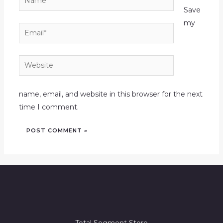
Save
my
Email*
Website
name, email, and website in this browser for the next
time I comment.
Total Segment Store