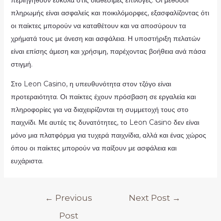
πληρωμής είναι ασφαλείς και ποικιλόμορφες, εξασφαλίζοντας ότι
οι παίκτες μπορούν να καταθέτουν και να αποσύρουν τα
χρήματά τους με άνεση και ασφάλεια. Η υποστήριξη πελατών
είναι επίσης άμεση και χρήσιμη, παρέχοντας βοήθεια ανά πάσα
στιγμή.
Στο Leon Casino, η υπευθυνότητα στον τζόγο είναι
προτεραιότητα. Οι παίκτες έχουν πρόσβαση σε εργαλεία και
πληροφορίες για να διαχειρίζονται τη συμμετοχή τους στο
παιχνίδι. Με αυτές τις δυνατότητες, το Leon Casino δεν είναι
μόνο μια πλατφόρμα για τυχερά παιχνίδια, αλλά και ένας χώρος
όπου οι παίκτες μπορούν να παίξουν με ασφάλεια και
ευχάριστα.
Post
←
Previous
Next Post
→
navigation
Post