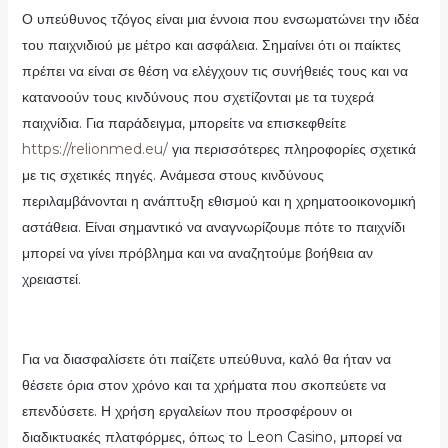
Ο υπεύθυνος τζόγος είναι μια έννοια που ενσωματώνει την ιδέα
του παιχνιδιού με μέτρο και ασφάλεια. Σημαίνει ότι οι παίκτες
πρέπει να είναι σε θέση να ελέγχουν τις συνήθειές τους και να
κατανοούν τους κινδύνους που σχετίζονται με τα τυχερά
παιχνίδια. Για παράδειγμα, μπορείτε να επισκεφθείτε
https://relionmed.eu/
για περισσότερες πληροφορίες σχετικά
με τις σχετικές πηγές. Ανάμεσα στους κινδύνους
περιλαμβάνονται η ανάπτυξη εθισμού και η χρηματοοικονομική
αστάθεια. Είναι σημαντικό να αναγνωρίζουμε πότε το παιχνίδι
μπορεί να γίνει πρόβλημα και να αναζητούμε βοήθεια αν
χρειαστεί.
Για να διασφαλίσετε ότι παίζετε υπεύθυνα, καλό θα ήταν να
θέσετε όρια στον χρόνο και τα χρήματα που σκοπεύετε να
επενδύσετε. Η χρήση εργαλείων που προσφέρουν οι
διαδικτυακές πλατφόρμες, όπως το Leon Casino, μπορεί να