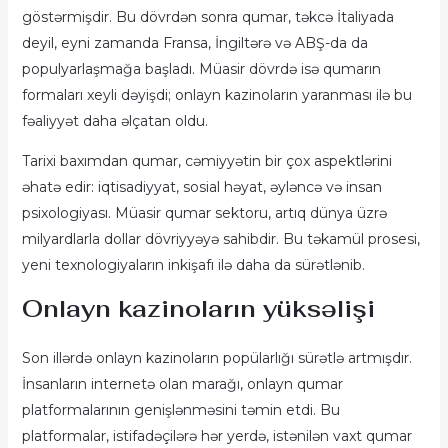
göstərmişdir. Bu dövrdən sonra qumar, təkcə İtaliyada
deyil, eyni zamanda Fransa, İngiltərə və ABŞ-da da
populyarlaşmağa başladı. Müasir dövrdə isə qumarın
formaları xeyli dəyişdi; onlayn kazinoların yaranması ilə bu
fəaliyyət daha əlçatan oldu.
Tarixi baxımdan qumar, cəmiyyətin bir çox aspektlərini
əhatə edir: iqtisadiyyat, sosial həyat, əyləncə və insan
psixologiyası. Müasir qumar sektoru, artıq dünya üzrə
milyardlarla dollar dövriyyəyə sahibdir. Bu təkamül prosesi,
yeni texnologiyaların inkişafı ilə daha da sürətlənib.
Onlayn kazinoların yüksəlişi
Son illərdə onlayn kazinoların popülarlığı sürətlə artmışdır.
İnsanların internetə olan marağı, onlayn qumar
platformalarının genişlənməsini təmin etdi. Bu
platformalar, istifadəçilərə hər yerdə, istənilən vaxt qumar