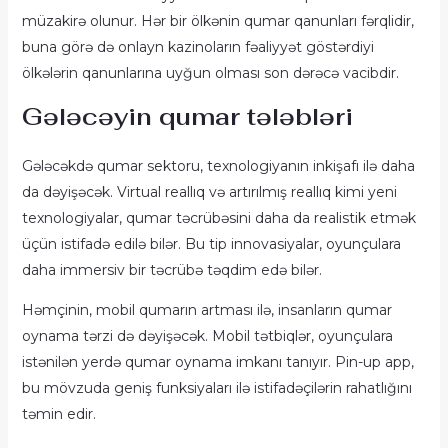
müzakirə olunur. Hər bir ölkənin qumar qanunları fərqlidir,
buna görə də onlayn kazinoların fəaliyyət göstərdiyi
ölkələrin qanunlarına uyğun olması son dərəcə vacibdir.
Gələcəyin qumar tələbləri
Gələcəkdə qumar sektoru, texnologiyanın inkişafı ilə daha
da dəyişəcək. Virtual reallıq və artırılmış reallıq kimi yeni
texnologiyalar, qumar təcrübəsini daha da realistik etmək
üçün istifadə edilə bilər. Bu tip innovasiyalar, oyunçulara
daha immersiv bir təcrübə təqdim edə bilər.
Həmçinin, mobil qumarın artması ilə, insanların qumar
oynama tərzi də dəyişəcək. Mobil tətbiqlər, oyunçulara
istənilən yerdə qumar oynama imkanı tanıyır. Pin-up app,
bu mövzuda geniş funksiyaları ilə istifadəçilərin rahatlığını
təmin edir.