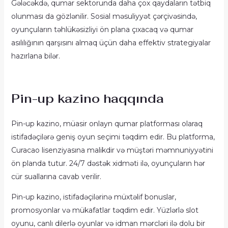
Gələcəkdə, qumar sektorunda daha çox qaydaların tətbiq
olunması da gözlənilir. Sosial məsuliyyət çərçivəsində,
oyunçuların təhlükəsizliyi ön plana çıxacaq və qumar
asılılığının qarşısını almaq üçün daha effektiv strategiyalar
hazırlana bilər.
Pin-up kazino haqqında
Pin-up kazino, müasir onlayn qumar platforması olaraq
istifadəçilərə geniş oyun seçimi təqdim edir. Bu platforma,
Curacao lisenziyasına malikdir və müştəri məmnuniyyətini
ön planda tutur. 24/7 dəstək xidməti ilə, oyunçuların hər
cür suallarına cavab verilir.
Pin-up kazino, istifadəçilərinə müxtəlif bonuslar,
promosyonlar və mükafatlar təqdim edir. Yüzlərlə slot
oyunu, canlı dilerlə oyunlar və idman mərcləri ilə dolu bir