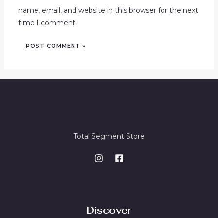
name, email, and website in this browser for the next
time I comment.
Total Segment Store
Discover