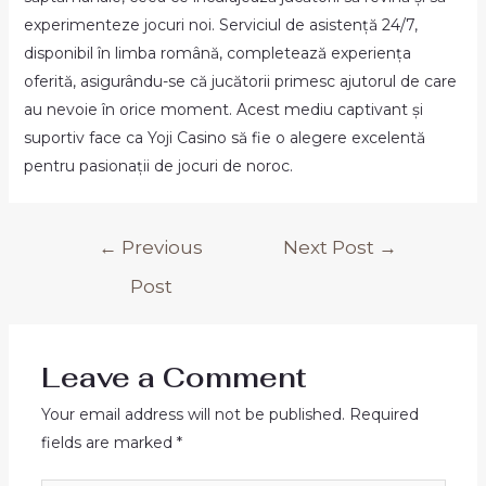
experimenteze jocuri noi. Serviciul de asistență 24/7,
disponibil în limba română, completează experiența
oferită, asigurându-se că jucătorii primesc ajutorul de care
au nevoie în orice moment. Acest mediu captivant și
suportiv face ca Yoji Casino să fie o alegere excelentă
pentru pasionații de jocuri de noroc.
Post
←
Previous
Next Post
→
navigation
Post
Leave a Comment
Your email address will not be published.
Required
fields are marked
*