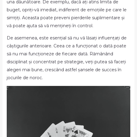
una dăunătoare. De exemplu, dacă ați atins limita de
buget, opriți-vă imediat, indiferent de emoțiile pe care le
simțiți. Aceasta poate preveni pierderile suplimentare și
vă poate ajuta să vă mențineți în control.
De asemenea, este esențial să nu vă lăsați influențați de
câștigurile anterioare. Ceea ce a funcționat o dată poate
să nu mai funcționeze de fiecare dată. Rămânând
disciplinat și concentrat pe strategie, veți putea să faceți
alegeri mai bune, crescând astfel șansele de succes în
jocurile de noroc.