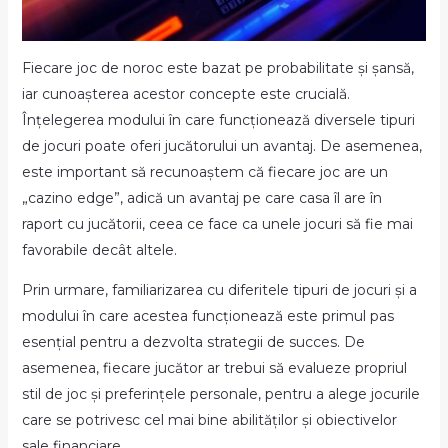
Fiecare joc de noroc este bazat pe probabilitate și șansă,
iar cunoașterea acestor concepte este crucială.
Înțelegerea modului în care funcționează diversele tipuri
de jocuri poate oferi jucătorului un avantaj. De asemenea,
este important să recunoaștem că fiecare joc are un
„cazino edge”, adică un avantaj pe care casa îl are în
raport cu jucătorii, ceea ce face ca unele jocuri să fie mai
favorabile decât altele.
Prin urmare, familiarizarea cu diferitele tipuri de jocuri și a
modului în care acestea funcționează este primul pas
esențial pentru a dezvolta strategii de succes. De
asemenea, fiecare jucător ar trebui să evalueze propriul
stil de joc și preferințele personale, pentru a alege jocurile
care se potrivesc cel mai bine abilităților și obiectivelor
sale financiare.