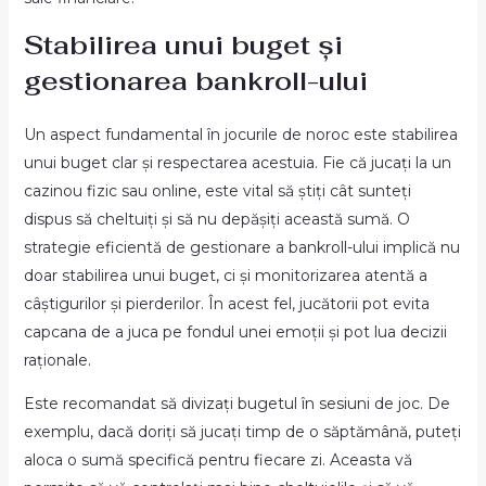
Stabilirea unui buget și
gestionarea bankroll-ului
Un aspect fundamental în jocurile de noroc este stabilirea
unui buget clar și respectarea acestuia. Fie că jucați la un
cazinou fizic sau online, este vital să știți cât sunteți
dispus să cheltuiți și să nu depășiți această sumă. O
strategie eficientă de gestionare a bankroll-ului implică nu
doar stabilirea unui buget, ci și monitorizarea atentă a
câștigurilor și pierderilor. În acest fel, jucătorii pot evita
capcana de a juca pe fondul unei emoții și pot lua decizii
raționale.
Este recomandat să divizați bugetul în sesiuni de joc. De
exemplu, dacă doriți să jucați timp de o săptămână, puteți
aloca o sumă specifică pentru fiecare zi. Aceasta vă