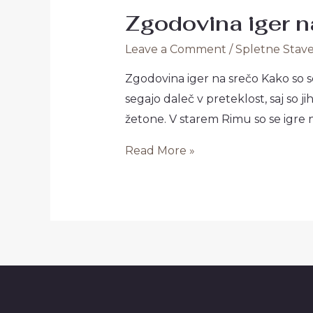
Zgodovina iger na
Leave a Comment
/
Spletne Stav
Zgodovina iger na srečo Kako so se
segajo daleč v preteklost, saj so ji
žetone. V starem Rimu so se igre 
Zgodovina
Read More »
iger
na
srečo
Kako
so
se
razvile
skozi