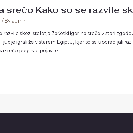
 srečo Kako so se razvile sk
e
/ By
admin
 razvile skozi stoletja Začetki iger na srečo v stari zgod
h ljudje igrali že v starem Egiptu, kjer so se uporabljali r
na srečo pogosto pojavile …