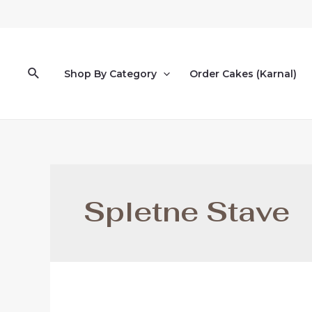
Skip
to
content
Search
Shop By Category
Order Cakes (Karnal)
Spletne Stave