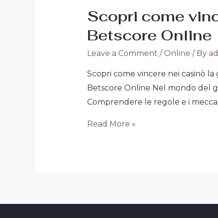
Scopri come vinc
Betscore Online
Leave a Comment
/
Online
/ By
a
Scopri come vincere nei casinò la 
Betscore Online Nel mondo del gio
Comprendere le regole e i meccanis
Scopri
Read More »
come
vincere
nei
casinò
la
guida