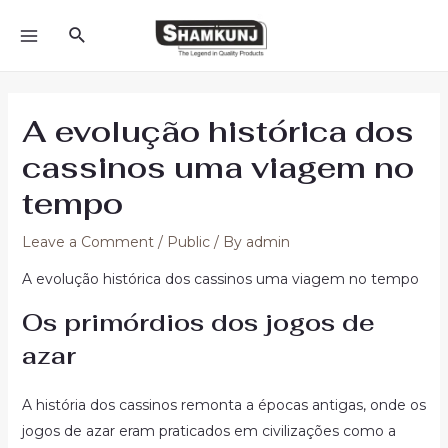
Skip
Search
to
MAIN
content
MENU
A evolução histórica dos
cassinos uma viagem no
tempo
Leave a Comment
/
Public
/ By
admin
A evolução histórica dos cassinos uma viagem no tempo
Os primórdios dos jogos de
azar
A história dos cassinos remonta a épocas antigas, onde os
jogos de azar eram praticados em civilizações como a