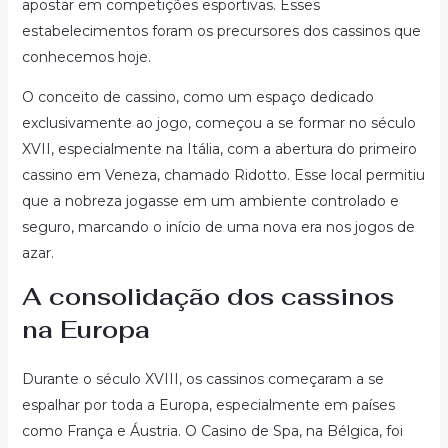
apostar em competições esportivas. Esses
estabelecimentos foram os precursores dos cassinos que
conhecemos hoje.
O conceito de cassino, como um espaço dedicado
exclusivamente ao jogo, começou a se formar no século
XVII, especialmente na Itália, com a abertura do primeiro
cassino em Veneza, chamado Ridotto. Esse local permitiu
que a nobreza jogasse em um ambiente controlado e
seguro, marcando o início de uma nova era nos jogos de
azar.
A consolidação dos cassinos
na Europa
Durante o século XVIII, os cassinos começaram a se
espalhar por toda a Europa, especialmente em países
como França e Áustria. O Casino de Spa, na Bélgica, foi