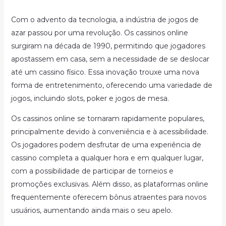
Com o advento da tecnologia, a indústria de jogos de
azar passou por uma revolução. Os cassinos online
surgiram na década de 1990, permitindo que jogadores
apostassem em casa, sem a necessidade de se deslocar
até um cassino físico. Essa inovação trouxe uma nova
forma de entretenimento, oferecendo uma variedade de
jogos, incluindo slots, poker e jogos de mesa.
Os cassinos online se tornaram rapidamente populares,
principalmente devido à conveniência e à acessibilidade.
Os jogadores podem desfrutar de uma experiência de
cassino completa a qualquer hora e em qualquer lugar,
com a possibilidade de participar de torneios e
promoções exclusivas. Além disso, as plataformas online
frequentemente oferecem bônus atraentes para novos
usuários, aumentando ainda mais o seu apelo.