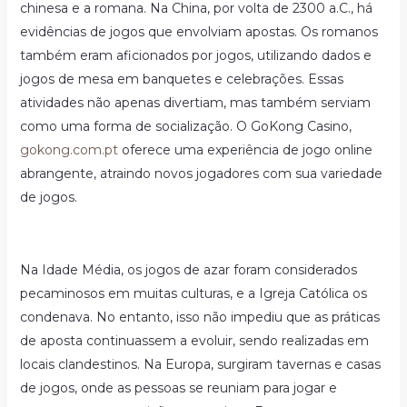
chinesa e a romana. Na China, por volta de 2300 a.C., há
evidências de jogos que envolviam apostas. Os romanos
também eram aficionados por jogos, utilizando dados e
jogos de mesa em banquetes e celebrações. Essas
atividades não apenas divertiam, mas também serviam
como uma forma de socialização. O GoKong Casino,
gokong.com.pt
oferece uma experiência de jogo online
abrangente, atraindo novos jogadores com sua variedade
de jogos.
Na Idade Média, os jogos de azar foram considerados
pecaminosos em muitas culturas, e a Igreja Católica os
condenava. No entanto, isso não impediu que as práticas
de aposta continuassem a evoluir, sendo realizadas em
locais clandestinos. Na Europa, surgiram tavernas e casas
de jogos, onde as pessoas se reuniam para jogar e