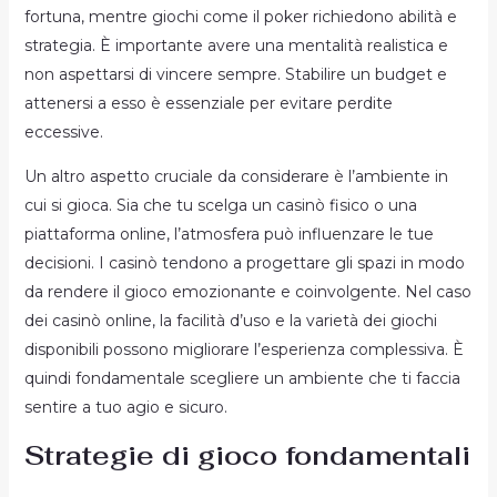
fortuna, mentre giochi come il poker richiedono abilità e
strategia. È importante avere una mentalità realistica e
non aspettarsi di vincere sempre. Stabilire un budget e
attenersi a esso è essenziale per evitare perdite
eccessive.
Un altro aspetto cruciale da considerare è l’ambiente in
cui si gioca. Sia che tu scelga un casinò fisico o una
piattaforma online, l’atmosfera può influenzare le tue
decisioni. I casinò tendono a progettare gli spazi in modo
da rendere il gioco emozionante e coinvolgente. Nel caso
dei casinò online, la facilità d’uso e la varietà dei giochi
disponibili possono migliorare l’esperienza complessiva. È
quindi fondamentale scegliere un ambiente che ti faccia
sentire a tuo agio e sicuro.
Strategie di gioco fondamentali