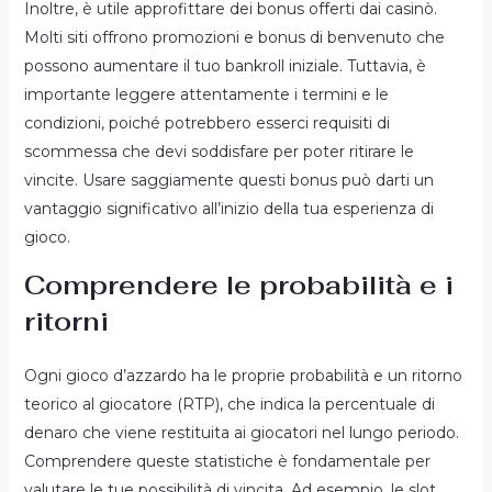
Inoltre, è utile approfittare dei bonus offerti dai casinò.
Molti siti offrono promozioni e bonus di benvenuto che
possono aumentare il tuo bankroll iniziale. Tuttavia, è
importante leggere attentamente i termini e le
condizioni, poiché potrebbero esserci requisiti di
scommessa che devi soddisfare per poter ritirare le
vincite. Usare saggiamente questi bonus può darti un
vantaggio significativo all’inizio della tua esperienza di
gioco.
Comprendere le probabilità e i
ritorni
Ogni gioco d’azzardo ha le proprie probabilità e un ritorno
teorico al giocatore (RTP), che indica la percentuale di
denaro che viene restituita ai giocatori nel lungo periodo.
Comprendere queste statistiche è fondamentale per
valutare le tue possibilità di vincita. Ad esempio, le slot