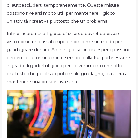
di autoescluderti temporaneamente. Queste misure
possono rivelarsi molto utili per mantenere il gioco
un’attività ricreativa piuttosto che un problema.
Infine, ricorda che il gioco d’azzardo dovrebbe essere
visto come un passatempo e non come un modo per
guadagnare denaro. Anche i giocatori più esperti possono
perdere, e la fortuna non è sempre dalla tua parte. Essere
in grado di goderti il gioco per il divertimento che offre,
piuttosto che per il suo potenziale guadagno, ti aiuterà a
mantenere una prospettiva sana.