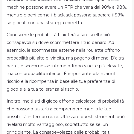
machine possono avere un RTP che varia dal 90% al 98%,
mentre giochi come il blackjack possono superare il 99%
se giocati con una strategia corretta.
Conoscere le probabilità ti aiuterà a fare scelte più
consapevoli su dove scommettere il tuo denaro. Ad
esempio, le scommesse esterne nella roulette offrono
probabilità più alte di vincita, ma pagano di meno. D’altra
parte, le scommesse interne offrono vincite più elevate,
ma con probabilità inferiori. È importante bilanciare il
rischio e la ricompensa in base alle tue preferenze di
gioco e alla tua tolleranza al rischio.
Inoltre, molti siti di gioco offrono calcolatori di probabilità
che possono aiutarti a comprendere meglio le tue
possibilità in tempo reale. Utilizzare questi strumenti può
rivelarsi molto vantaggioso, soprattutto se sei un
principiante. La consapevolezza delle probabilità ti