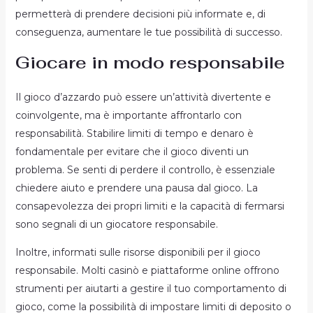
permetterà di prendere decisioni più informate e, di
conseguenza, aumentare le tue possibilità di successo.
Giocare in modo responsabile
Il gioco d’azzardo può essere un’attività divertente e
coinvolgente, ma è importante affrontarlo con
responsabilità. Stabilire limiti di tempo e denaro è
fondamentale per evitare che il gioco diventi un
problema. Se senti di perdere il controllo, è essenziale
chiedere aiuto e prendere una pausa dal gioco. La
consapevolezza dei propri limiti e la capacità di fermarsi
sono segnali di un giocatore responsabile.
Inoltre, informati sulle risorse disponibili per il gioco
responsabile. Molti casinò e piattaforme online offrono
strumenti per aiutarti a gestire il tuo comportamento di
gioco, come la possibilità di impostare limiti di deposito o